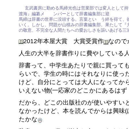
玄武書房に勤める馬締光也は営業部では変人として持
渡海』編纂メ ンバーとして辞書編集部に迎 え
馬締は辞書の世界に没頭する。
言葉とい う絆を得て、
いく。しかし、問題が山積みの辞書編集部。果たして『
の敬意、不完全な人間たちへの愛おしさを謳いあげる三
2012年本屋大賞 大賞受賞作
なので
人生の大半を辞書作りに費やしている
辞書って、中学生あたりで親に買っても
らいで、学生の時にはそれなりに使っ
けど、自分にとっては大人になってか
いえない物(一応家のどこかにあるはず
だから、どこの出版社のが使いやすい
なかったけど、本を読んでからは興味(
たかな