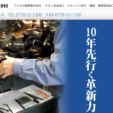
フクオカ精密株式会社 -チタン合金加工・ステンレス加工・微細、精密部品加工