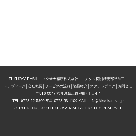
FUKUOKA RASHI フクオカ精密株式会社 ─チタン切削精密部品加工─
トップページ
│
会社概要
│
サービスの流れ
│
製品紹介
│
スタッフブログ
│
お問合せ
〒916-0047 福井県鯖江市柳町4丁目4-4
TEL: 0778-52-5300 FAX: 0778-53-1100 MAIL: info@fukuokarashi.jp
COPYRIGHT(c) 2009.FUKUOKARASHI. ALL RIGHTS RESERVED