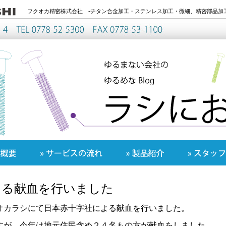
フクオカ精密株式会社 -チタン合金加工・ステンレス加工・微細、精密部品加工
よる献血を行いました
オカラシにて日本赤十字社による献血を行いました。
すが、今年は地元住民含め２４名もの方が献血をしました。