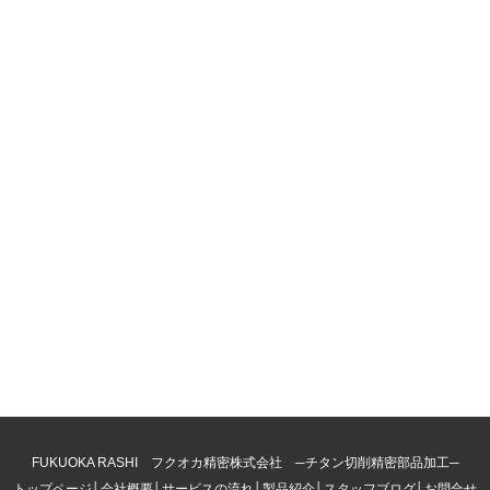
FUKUOKA RASHI フクオカ精密株式会社 ─チタン切削精密部品加工─
トップページ
│
会社概要
│
サービスの流れ
│
製品紹介
│
スタッフブログ
│
お問合せ