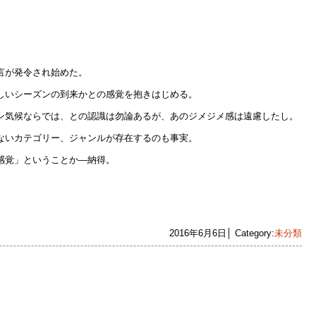
言が発令され始めた。
しいシーズンの到来かとの感覚を抱きはじめる。
ン気候ならでは、との認識は勿論あるが、あのジメジメ感は遠慮したし。
ないカテゴリー、ジャンルが存在するのも事実。
感覚」ということか―納得。
2016年6月6日│ Category:
未分類