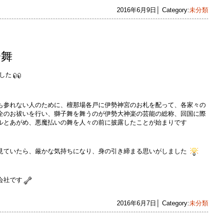
2016年6月9日│ Category:
未分類
子舞
した
も参れない人のために、檀那場各戸に伊勢神宮のお札を配って、各家々の
全のお祓いを行い、獅子舞を舞うのが伊勢大神楽の芸能の総称、回国に際
ルとあがめ、悪魔払いの舞を人々の前に披露したことが始まりです
見ていたら、厳かな気持ちになり、身の引き締まる思いがしました
会社です
2016年6月7日│ Category:
未分類