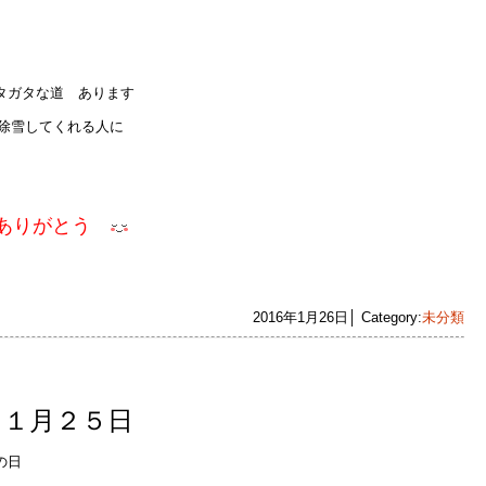
タガタな道 あります
除雪してくれる人に
ありがとう
2016年1月26日│ Category:
未分類
】１月２５日
の日