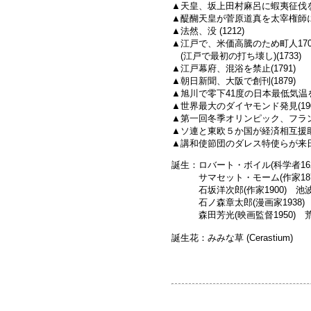
▲天皇、坂上田村麻呂に蝦夷征伐を命
▲醍醐天皇が菅原道真を太宰権師に左
▲法然、没 (1212)
▲江戸で、米価高騰のため町人17
(江戸で最初の打ち壊し)(1733)
▲江戸幕府、混浴を禁止(1791)
▲朝日新聞、大阪で創刊(1879)
▲旭川で零下41度の日本最低気温を記
▲世界最大のダイヤモンド発見(190
▲第一回冬季オリンピック、フランス
▲ソ連と東欧５か国が経済相互援助会
▲講和使節団のダレス特使らが来日(1
誕生：ロバート・ボイル(科学者1627
サマセット・モーム(作家1874
石坂洋次郎(作家1900) 池波正太
石ノ森章太郎(漫画家1938) 松本
森田芳光(映画監督1950) 荒木
誕生花：みみな草 (Cerastiu