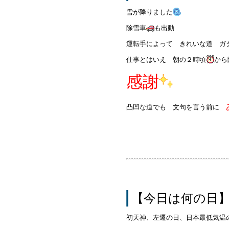
雪が降りました
除雪車
も出動
運転手によって きれいな道 ガ
仕事とはいえ 朝の２時頃
から
感謝
凸凹な道でも 文句を言う前に
【今日は何の日
初天神、左遷の日、日本最低気温