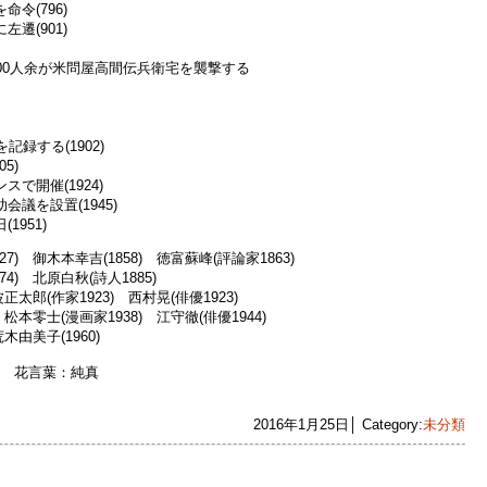
令(796)
遷(901)
00人余が米問屋高間伝兵衛宅を襲撃する
録する(1902)
5)
で開催(1924)
議を設置(1945)
951)
) 御木本幸吉(1858) 徳富蘇峰(評論家1863)
) 北原白秋(詩人1885)
郎(作家1923) 西村晃(俳優1923)
零士(漫画家1938) 江守徹(俳優1944)
由美子(1960)
m) 花言葉：純真
2016年1月25日│ Category:
未分類