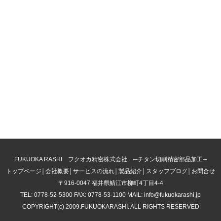
FUKUOKA RASHI フクオカ精密株式会社 ─チタン切削精密部品加工─
トップページ
│
会社概要
│
サービスの流れ
│
製品紹介
│
スタッフブログ
│
お問合せ
〒916-0047 福井県鯖江市柳町4丁目4-4
TEL: 0778-52-5300 FAX: 0778-53-1100 MAIL: info@fukuokarashi.jp
COPYRIGHT(c) 2009.FUKUOKARASHI. ALL RIGHTS RESERVED