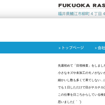
先週初めて「目視検査」をしまし
小さなキズや未加工のモノがない
細かいし数も多くて果てしない…けど
でも１日しただけで目がチカチカ(
この仕事を日ごろからしている検
思いました(゜゜)