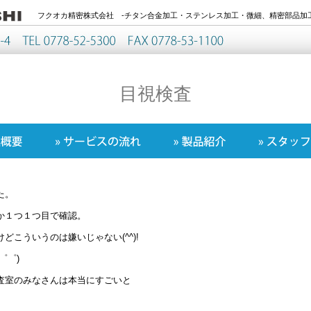
フクオカ精密株式会社 -チタン合金加工・ステンレス加工・微細、精密部品加工
目視検査
た。
か１つ１つ目で確認。
こういうのは嫌いじゃない(^^)!
゜゜)
査室のみなさんは本当にすごいと