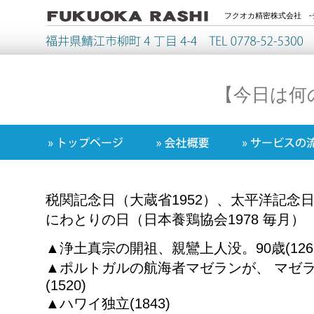
フクオカ精密株式会社 -
【今日は何
税関記念日（大蔵省1952）、太平洋記念
にわとりの日（日本養鶏協会1978 毎月）
▲浄土真宗の開祖、親鸞上人没。90歳(126
▲ポルトガルの航海者マゼランが、 マゼ
(1520)
▲ハワイ独立(1843)