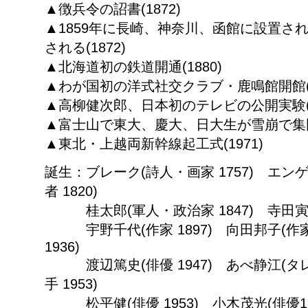
▲徴兵令の詔書(1872)
▲1859年に長崎、神奈川、函館に設置さ
される(1872)
▲北海道初の鉄道開通(1880)
▲わが国初の洋式社交クラブ・鹿鳴館開館(1
▲高柳健次郎、日本初のテレビの公開実験(1
▲富士山で東大、慶大、日大生が雪崩で集団遭
▲東北・上越両新幹線起工式(1971)
誕生：ブレーク(詩人・画家 1757) エ
者 1820)
桂太郎(軍人・政治家 1847) 寺田寅彦
宇野千代(作家 1897) 向田邦子(作家 
1936)
渡辺篤史(俳優 1947) あべ静江(タレン
手 1953)
松平健(俳優 1953) 小木茂光(俳優19