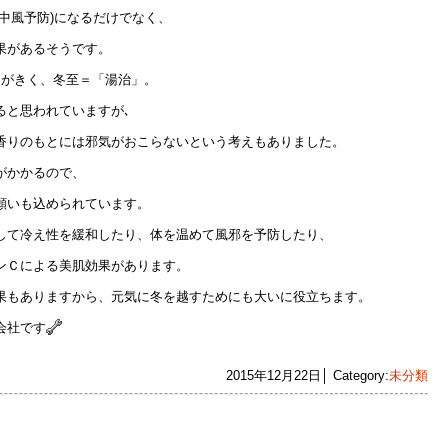
中風予防)になるだけでなく、
果があるそうです。
」がきく、冬至＝「湯治」。
ると思われていますが､
香りのもとには邪気がおこらないという考えもありました。
がかかるので、
願いも込められています。
して冷え性を緩和したり、体を温めて風邪を予防したり、
ンＣによる美肌効果があります。
果もありますから、元気に冬を越すためにも大いに役立ちます。
会社です
2015年12月22日│ Category:
未分類