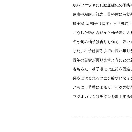
肌をツヤツヤにし動脈硬化の予防(
皮膚や粘膜、視力、骨や歯にも効
柚子湯は､柚子（ゆず）＝「融通
こうした語呂合せから柚子湯に入
冬が旬の柚子は香りも強く、強い
また、柚子は実るまでに長い年月
長年の苦労が実りますようにとの
もちろん、柚子湯には血行を促進
果皮に含まれるクエン酸やビタミ
さらに、芳香によるリラックス効
フクオカラシはチタンを加工する