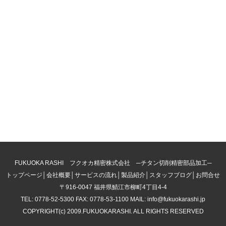
FUKUOKA RASHI フクオカ精密株式会社 ─チタン切削精密部品加工─
トップページ
│
会社概要
│
サービスの流れ
│
製品紹介
│
スタッフブログ
│
お問合せ
〒916-0047 福井県鯖江市柳町4丁目4-4
TEL: 0778-52-5300 FAX: 0778-53-1100 MAIL: info@fukuokarashi.jp
COPYRIGHT(c) 2009.FUKUOKARASHI. ALL RIGHTS RESERVED