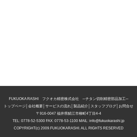
FUKUOKA RASHI フクオカ精密株式会社 ─チタン切削精密部品加工─
トップページ
│
会社概要
│
サービスの流れ
│
製品紹介
│
スタッフブログ
│
お問合せ
〒916-0047 福井県鯖江市柳町4丁目4-4
TEL: 0778-52-5300 FAX: 0778-53-1100 MAIL: info@fukuokarashi.jp
COPYRIGHT(c) 2009.FUKUOKARASHI. ALL RIGHTS RESERVED