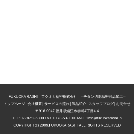
FUKUOKA RASHI フクオカ精密株式会社 ─チタン切削精密部品加工─
トップページ
│
会社概要
│
サービスの流れ
│
製品紹介
│
スタッフブログ
│
お問合せ
〒916-0047 福井県鯖江市柳町4丁目4-4
TEL: 0778-52-5300 FAX: 0778-53-1100 MAIL: info@fukuokarashi.jp
COPYRIGHT(c) 2009.FUKUOKARASHI. ALL RIGHTS RESERVED