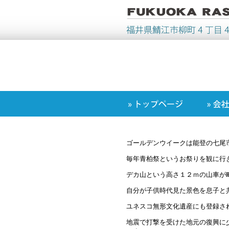
ゴールデンウイークは能登の七尾
毎年青柏祭というお祭りを観に行
デカ山という高さ１２ｍの山車が
自分が子供時代見た景色を息子と
ユネスコ無形文化遺産にも登録さ
地震で打撃を受けた地元の復興に