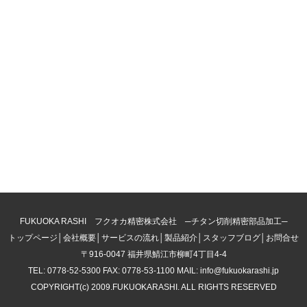
FUKUOKA RASHI フクオカ精密株式会社 ─チタン切削精密部品加工─
トップページ
│
会社概要
│
サービスの流れ
│
製品紹介
│
スタッフブログ
│
お問合せ
〒916-0047 福井県鯖江市柳町4丁目4-4
TEL: 0778-52-5300 FAX: 0778-53-1100 MAIL: info@fukuokarashi.jp
COPYRIGHT(c) 2009.FUKUOKARASHI. ALL RIGHTS RESERVED