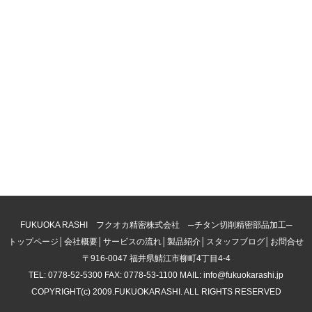
FUKUOKA RASHI フクオカ精密株式会社 ─チタン切削精密部品加工─
トップページ
│
会社概要
│
サービスの流れ
│
製品紹介
│
スタッフブログ
│
お問合せ
〒916-0047 福井県鯖江市柳町4丁目4-4
TEL: 0778-52-5300 FAX: 0778-53-1100 MAIL: info@fukuokarashi.jp
COPYRIGHT(c) 2009.FUKUOKARASHI. ALL RIGHTS RESERVED