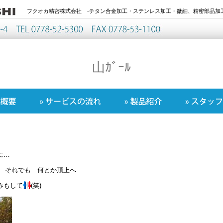
フクオカ精密株式会社 -チタン合金加工・ステンレス加工・微細、精密部品加工
山ｶﾞｰﾙ
に…
それでも 何とか頂上へ
みもして
(笑)