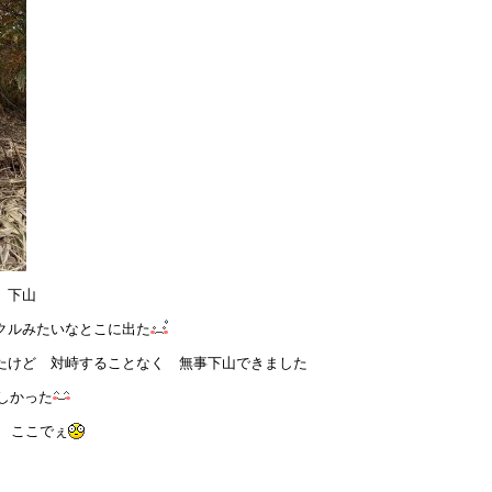
 下山
クルみたいなとこに出た
たけど 対峙することなく 無事下山できました
楽しかった
ここでぇ