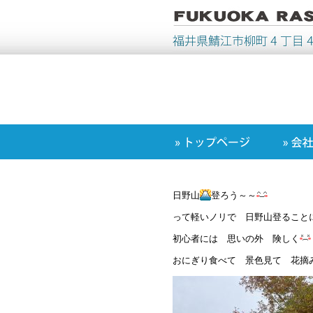
日野山
登ろう～～
って軽いノリで 日野山登ること
初心者には 思いの外 険しく
おにぎり食べて 景色見て 花摘