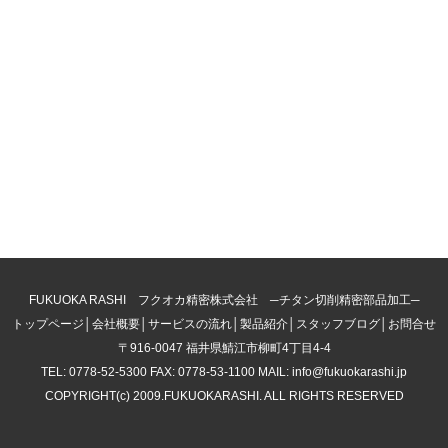
FUKUOKA RASHI フクオカ精密株式会社 ─チタン切削精密部品加工─
トップページ
│
会社概要
│
サービスの流れ
│
製品紹介
│
スタッフブログ
│
お問合せ
〒916-0047 福井県鯖江市柳町4丁目4-4
TEL: 0778-52-5300 FAX: 0778-53-1100 MAIL: info@fukuokarashi.jp
COPYRIGHT(c) 2009.FUKUOKARASHI. ALL RIGHTS RESERVED