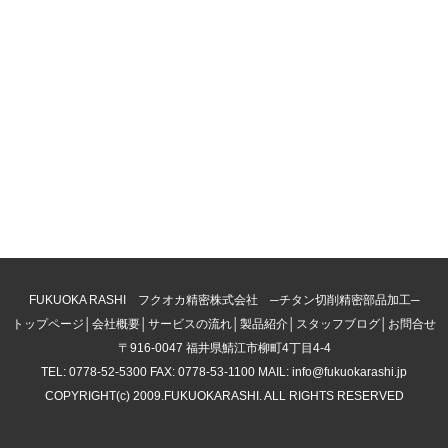
FUKUOKA RASHI フクオカ精密株式会社 ─チタン切削精密部品加工─
トップページ
│
会社概要
│
サービスの流れ
│
製品紹介
│
スタッフブログ
│
お問合せ
〒916-0047 福井県鯖江市柳町4丁目4-4
TEL: 0778-52-5300 FAX: 0778-53-1100 MAIL: info@fukuokarashi.jp
COPYRIGHT(c) 2009.FUKUOKARASHI. ALL RIGHTS RESERVED