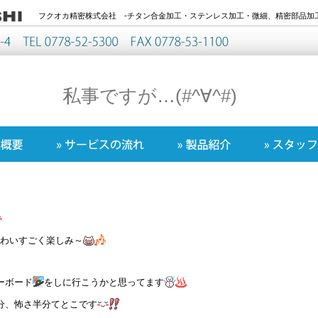
フクオカ精密株式会社 -チタン合金加工・ステンレス加工・微細、精密部品加工
私事ですが…(#^∀^#)ゞ
わいすごく楽しみ～
ーボード
をしに行こうかと思ってます
分、怖さ半分てとこです