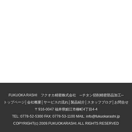
FUKUOKA RASHI フクオカ精密株式会社 ─チタン切削精密部品加工─
トップページ
│
会社概要
│
サービスの流れ
│
製品紹介
│
スタッフブログ
│
お問合せ
〒916-0047 福井県鯖江市柳町4丁目4-4
TEL: 0778-52-5300 FAX: 0778-53-1100 MAIL: info@fukuokarashi.jp
COPYRIGHT(c) 2009.FUKUOKARASHI. ALL RIGHTS RESERVED