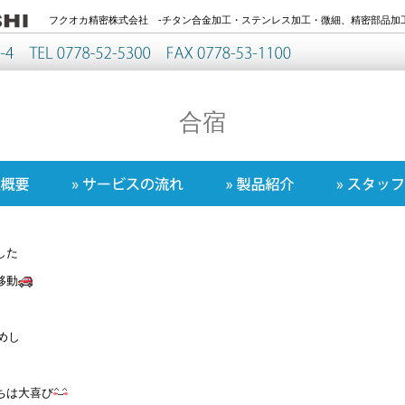
フクオカ精密株式会社 -チタン合金加工・ステンレス加工・微細、精密部品加工
合宿
した
移動
めし
ちは大喜び