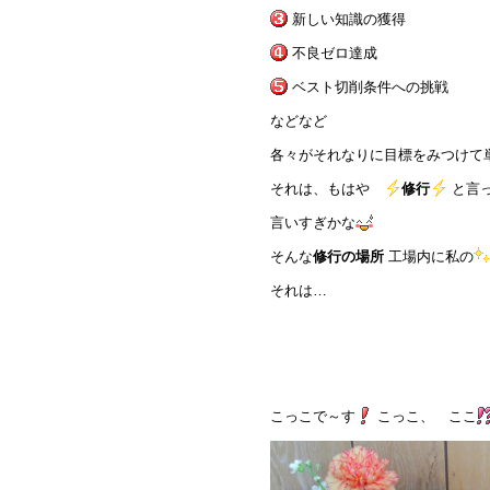
新しい知識の獲得
不良ゼロ達成
ベスト切削条件への挑戦
などなど
各々がそれなりに目標をみつけて
それは、もはや
修行
と言
言いすぎかな
そんな
修行の場所
工場内に私の
それは…
こっこで～す
こっこ、 ここ