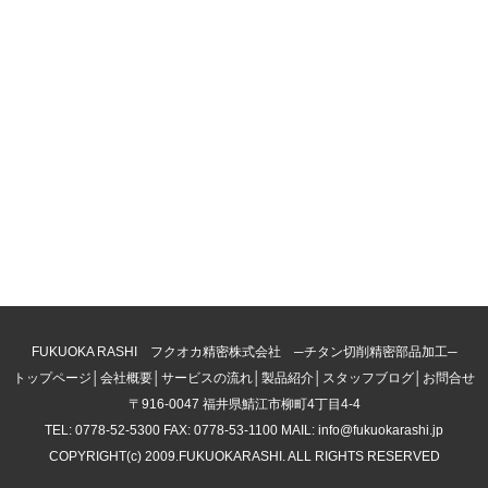
FUKUOKA RASHI フクオカ精密株式会社 ─チタン切削精密部品加工─
トップページ
│
会社概要
│
サービスの流れ
│
製品紹介
│
スタッフブログ
│
お問合せ
〒916-0047 福井県鯖江市柳町4丁目4-4
TEL: 0778-52-5300 FAX: 0778-53-1100 MAIL: info@fukuokarashi.jp
COPYRIGHT(c) 2009.FUKUOKARASHI. ALL RIGHTS RESERVED