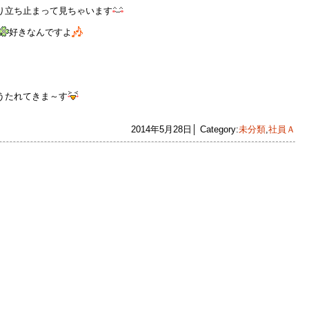
り立ち止まって見ちゃいます
好きなんですよ
うたれてきま～す
2014年5月28日│ Category:
未分類
,
社員Ａ